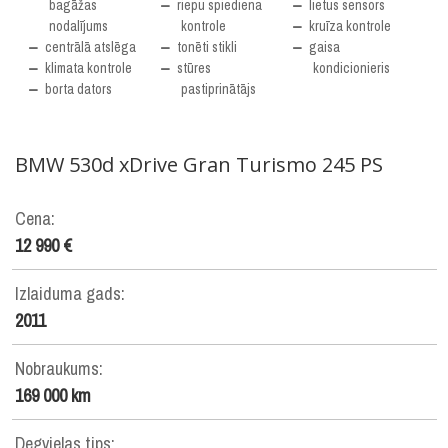
bagāžas
riepu spiediena
lietus sensors
nodalījums
kontrole
kruīza kontrole
centrālā atslēga
tonēti stikli
gaisa
klimata kontrole
stūres
kondicionieris
borta dators
pastiprinātājs
BMW
530d xDrive Gran Turismo 245 PS
Cena:
12 990 €
Izlaiduma gads:
2011
Nobraukums:
169 000 km
Degvielas tips: