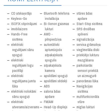
CD atskaņotājs
Bluetooth telefona
stūres ādas
Keyless-Go
instalācija
apdare
ISOFIX stiprinājumi
Bi-Xenon gaismas
Start-Stop sistēma
imobilaizers
lukturi
SRS drošības
Hands-Free
AWD -
spilveni
sistēma
pilnpiedziņa
signalizācija
elektriski
automātiski
servisa grāmatiņa
regulējami sānu
aptumšojošs
vieglmetāla diski
spoguļi
atpakaļskata
priekšējo lukturu
elektriski
spogulis
mazgāšana
regulējami logu
atpakaļskata
parkošanās
pacēlāji
kamera
sensori priekšā
elektriski
apsildāmi spoguļi
un aizmugurē
regulējama jumta
apsildāmi sēdekļi
panorāmas lūka
lūka
ABS
Navigācijas
elektriski nolokāmi
salona ādas
sistēma
sānu spoguļi
apdare
multifunkcionāla
elektriski
FM/AM
stūre
atverams/aizverams
Head-Up displejs
miglas lukturi