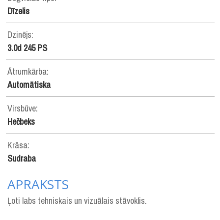
Dīzelis
Dzinējs:
3.0d 245 PS
Ātrumkārba:
Automātiska
Virsbūve:
Hečbeks
Krāsa:
Sudraba
APRAKSTS
Ļoti labs tehniskais un vizuālais stāvoklis.