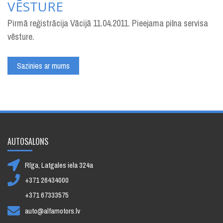
VĒSTURE
Pirmā reģistrācija Vācijā 11.04.2011. Pieejama pilna servisa
vēsture.
Sazinies ar mums
AUTOSALONS
Rīga, Latgales iela 324a
+371 26434000
+371 67333575
auto@alfamotors.lv