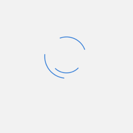
klimata kontrole
apsildāmi spoguļi
imobilaizers
kruīza kontrole
CD atskaņotājs
ABS
servisa grāmatiņa
borta dators
tonēti stikli
jumta loki
VOLVO
XC 60 D4 181 PS
Cena:
11 990 €
Izlaiduma gads:
2015
Nobraukums:
270 000 km
Degvielas tips: