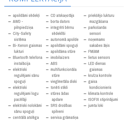
apsildāmi sēdekļi
CD atskaņotājs
priekšējo lukturu
AWD -
borta dators
mazgāšana
pilnpiedziņa
integrēti bērnu
parkošanās
City-Safety
sēdeklīši
sensori
sistēma
autonomā apsilde
noņemams
Bi-Xenon gaismas
apsildāmi spoguļi
sakabes āķis
lukturi
apsildāma stūre
FM/AM
Bluetooth telefona
imobilaizers
lietus sensors
instalācija
ABS
LED dienas
elektriski
multifunkcionāla
gaismas
regulējami sānu
stūre
kruīza kontrole
spoguļi
vieglmetāla diski
gaisa
elektriski
tonēti stikli
kondicionieris
regulējami logu
stūres ādas
klimata kontrole
pacēlāji
apdare
ISOFIX stiprinājumi
elektriski nolokāmi
SRS drošības
jumta loki
sānu spoguļi
spilveni
centrālā atslēga
servisa grāmatiņa