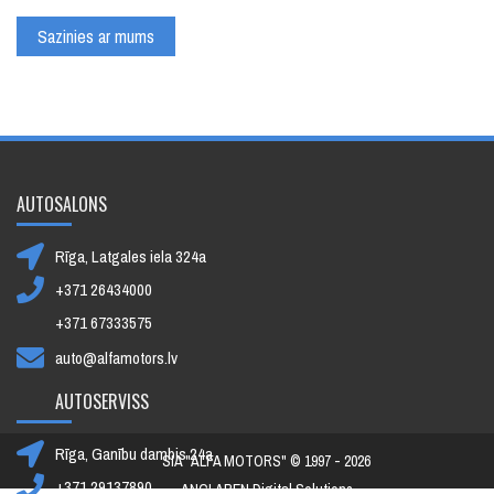
Sazinies ar mums
AUTOSALONS
Rīga, Latgales iela 324a
+371 26434000
+371 67333575
auto@alfamotors.lv
AUTOSERVISS
Rīga, Ganību dambis 24a
SIA "ALFA MOTORS" © 1997 - 2026
+371 29137890
ANCLAREN Digital Solutions