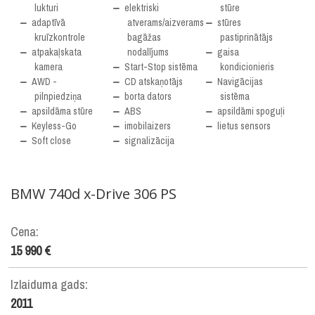
lukturi
elektriski
stūre
adaptīvā
atverams/aizverams
stūres
kruīzkontrole
bagāžas
pastiprinātājs
atpakaļskata
nodalījums
gaisa
kamera
Start-Stop sistēma
kondicionieris
AWD -
CD atskaņotājs
Navigācijas
pilnpiedziņa
borta dators
sistēma
apsildāma stūre
ABS
apsildāmi spoguļi
Keyless-Go
imobilaizers
lietus sensors
Soft close
signalizācija
BMW
740d x-Drive 306 PS
Cena:
15 990 €
Izlaiduma gads:
2011