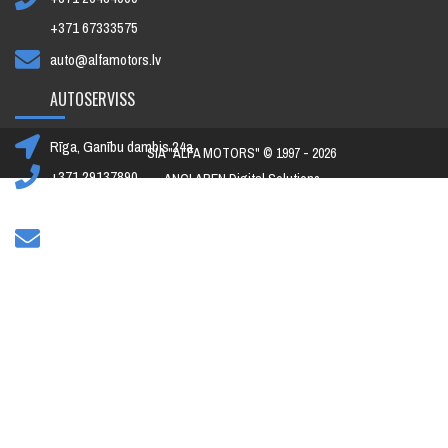
+371 67333575
auto@alfamotors.lv
AUTOSERVISS
Rīga, Ganību dambis 24a
SIA "ALFA MOTORS" © 1997 - 2026
+371 29137890
ANCLAREN Digital Solutions
+371 67392091
toms@alfamotors.lv