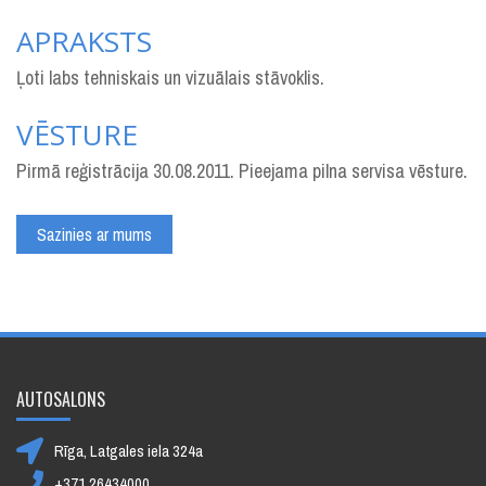
APRAKSTS
Ļoti labs tehniskais un vizuālais stāvoklis.
VĒSTURE
Pirmā reģistrācija 30.08.2011. Pieejama pilna servisa vēsture.
Sazinies ar mums
AUTOSALONS
Rīga, Latgales iela 324a
+371 26434000