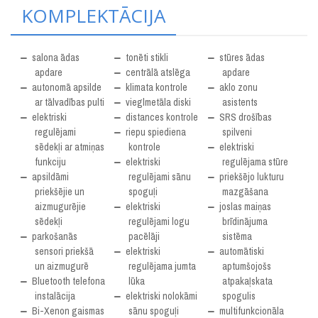
KOMPLEKTĀCIJA
salona ādas
tonēti stikli
stūres ādas
apdare
centrālā atslēga
apdare
autonomā apsilde
klimata kontrole
aklo zonu
ar tālvadības pulti
vieglmetāla diski
asistents
elektriski
distances kontrole
SRS drošības
regulējami
riepu spiediena
spilveni
sēdekļi ar atmiņas
kontrole
elektriski
funkciju
elektriski
regulējama stūre
apsildāmi
regulējami sānu
priekšējo lukturu
priekšējie un
spoguļi
mazgāšana
aizmugurējie
elektriski
joslas maiņas
sēdekļi
regulējami logu
brīdinājuma
parkošanās
pacēlāji
sistēma
sensori priekšā
elektriski
automātiski
un aizmugurē
regulējama jumta
aptumšojošs
Bluetooth telefona
lūka
atpakaļskata
instalācija
elektriski nolokāmi
spogulis
Bi-Xenon gaismas
sānu spoguļi
multifunkcionāla