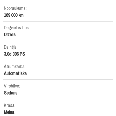
Nobraukums:
169 000 km
Degvielas tips:
Dīzelis
Dzinējs:
3.0d 306 PS
Ātrumkārba:
Automātiska
Virsbūve:
Sedans
Krāsa:
Melna