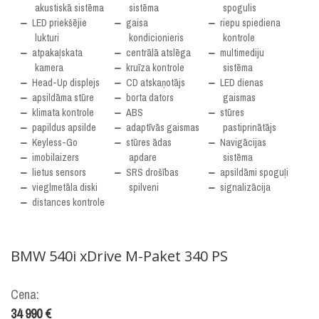
akustiskā sistēma
sistēma
spogulis
LED priekšējie
gaisa
riepu spiediena
lukturi
kondicionieris
kontrole
atpakaļskata
centrālā atslēga
multimediju
kamera
kruīza kontrole
sistēma
Head-Up displejs
CD atskaņotājs
LED dienas
apsildāma stūre
borta dators
gaismas
klimata kontrole
ABS
stūres
papildus apsilde
adaptīvās gaismas
pastiprinātājs
Keyless-Go
stūres ādas
Navigācijas
imobilaizers
apdare
sistēma
lietus sensors
SRS drošības
apsildāmi spoguļi
vieglmetāla diski
spilveni
signalizācija
distances kontrole
BMW
540i xDrive M-Paket 340 PS
Cena:
34 990 €