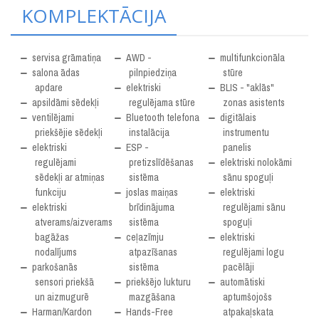
KOMPLEKTĀCIJA
servisa grāmatiņa
AWD -
multifunkcionāla
salona ādas
pilnpiedziņa
stūre
apdare
elektriski
BLIS - "aklās"
apsildāmi sēdekļi
regulējama stūre
zonas asistents
ventilējami
Bluetooth telefona
digitālais
priekšējie sēdekļi
instalācija
instrumentu
elektriski
ESP -
panelis
regulējami
pretizslīdēšanas
elektriski nolokāmi
sēdekļi ar atmiņas
sistēma
sānu spoguļi
funkciju
joslas maiņas
elektriski
elektriski
brīdinājuma
regulējami sānu
atverams/aizverams
sistēma
spoguļi
bagāžas
ceļazīmju
elektriski
nodalījums
atpazīšanas
regulējami logu
parkošanās
sistēma
pacēlāji
sensori priekšā
priekšējo lukturu
automātiski
un aizmugurē
mazgāšana
aptumšojošs
Harman/Kardon
Hands-Free
atpakaļskata