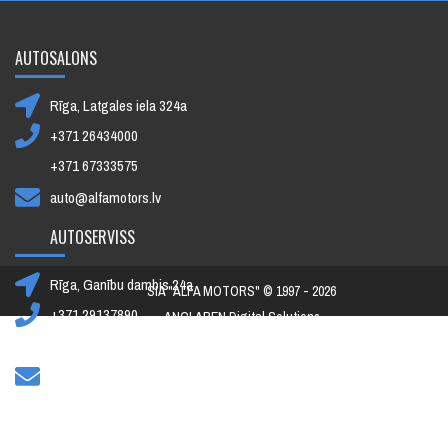
AUTOSALONS
Rīga, Latgales iela 324a
+371 26434000
+371 67333575
auto@alfamotors.lv
AUTOSERVISS
Rīga, Ganību dambis 24a
SIA "ALFA MOTORS" © 1997 - 2026
+371 29137890
ANCLAREN Digital Solutions
+371 67392091
toms@alfamotors.lv