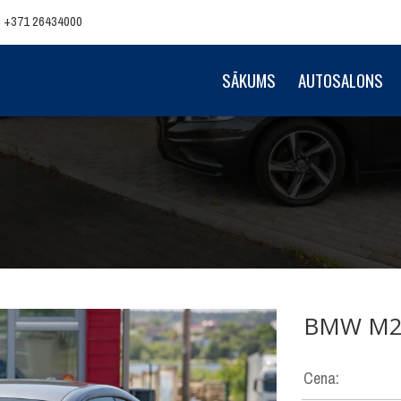
+371 26434000
SĀKUMS
AUTOSALONS
BMW
M2 
Cena: