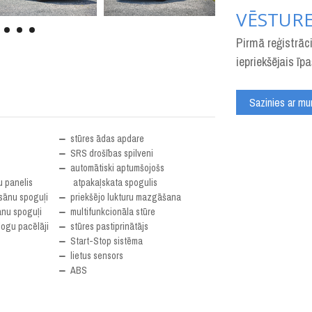
VĒSTUR
Pirmā reģistrāci
iepriekšējais īp
Sazinies ar m
stūres ādas apdare
SRS drošības spilveni
automātiski aptumšojošs
u panelis
atpakaļskata spogulis
 sānu spoguļi
priekšējo lukturu mazgāšana
ānu spoguļi
multifunkcionāla stūre
logu pacēlāji
stūres pastiprinātājs
Start-Stop sistēma
lietus sensors
ABS