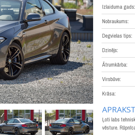
Izlaiduma gads
Nobraukums:
Degvielas tips:
Dzinējs:
Ātrumkārba:
Virsbūve:
Krāsa:
APRAKS
Ļoti labs tehnis
vēsture. Rūpnīc