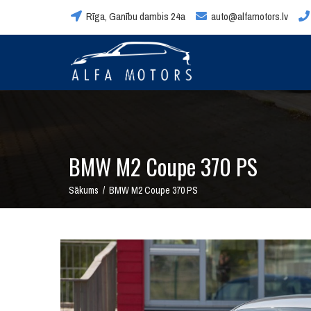
Rīga, Ganību dambis 24a
auto@alfamotors.lv
BMW M2 Coupe 370 PS
Sākums / BMW M2 Coupe 370 PS