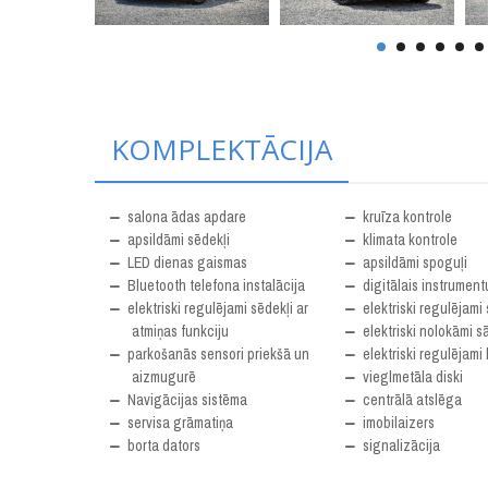
KOMPLEKTĀCIJA
salona ādas apdare
kruīza kontrole
apsildāmi sēdekļi
klimata kontrole
LED dienas gaismas
apsildāmi spoguļi
Bluetooth telefona instalācija
digitālais instrument
elektriski regulējami sēdekļi ar
elektriski regulējami
atmiņas funkciju
elektriski nolokāmi s
parkošanās sensori priekšā un
elektriski regulējami 
aizmugurē
vieglmetāla diski
Navigācijas sistēma
centrālā atslēga
servisa grāmatiņa
imobilaizers
borta dators
signalizācija