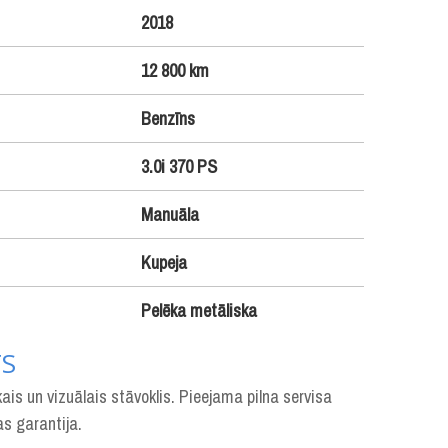
:
2018
12 800 km
Benzīns
3.0i 370 PS
Manuāla
Kupeja
Pelēka metāliska
TS
kais un vizuālais stāvoklis. Pieejama pilna servisa
as garantija.